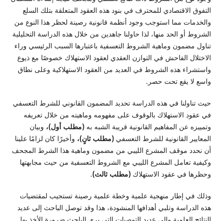
التفوق الاقتصادي للمحترف في بنود هذه العقود المتعلقة بتلك السلع
والخدمات مما استوجب وجود أنظمة قانونية رصينة لحظر هذا النوع من
الشروط أو الحد منها، لذا حاولنا جاهدين من خلال هذه الدراسة التحليلية
تناول مضمون وماهية الشروط التعسفية باعتبارها السبب الرئيسي وراء
الاختلال الفاحش في التوازن العقدي لعقود الاستهلاك خصوصًا مع ذيوع
واستشراء هذه الشروط في العديد من العقود الاستهلاكية وعلى نطاق
واسع لا يقع تحت حصر.
حيث تناولنا في هذه الدراسة تحديد المضمون القانوني للشرط التعسفي
في عقود الاستهلاك بالوقوف على مفهومه وماهيته من خلال تعريفه
وتمييزه عن المفاهيم القانونية قريبة الشبه به
(مطلب أول)،
وبيان
المعايير القانونية للشرط التعسفي
(مطلب ثانٍ)،
وأخيرًا كان لزامًا علينا
أن نحدد موقف المشرع الليبي من مضمون وماهية هذا الشرط المجحف
وكيفية تعامل المشرع الليبي مع الشروط التعسفية من حيث مجابهتها
وحظرها في عقود الاستهلاك
(مطلب ثالث)
.
وذلك في إطار منهجية علمية وخطة علمية رصينة تستجيب لمقتضيات
هذه الدراسة وتلبي أهدافها المنشودة، هذا وقد توصل الباحث إلى عديد
النتائج العلمية وإلى عديد التوصيات التي يرى الباحث ضرورة الأخذ بها