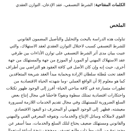
الكلمات المفتاحية:
الشرط التعسفي، عقد الإذعان، التوازن العقدي
الملخص
تناولت هذه الدراسة بالبحث والتحليل والتأصيل المضمون القانوني
للشرط التعسفي كسبب لاختلال التوازن العقدي لعقد الاستهلاك، والتي
عنيت ببيان مدى أثر الشرط التعسفي على توازن الأداءات بين طرفي
عقد الاستهلاك المهني أو المورد أو الموزع من جهة والمستهلك من جهة
أخرى، حيث إنه وإن كان الأصل في كافة العقود هو التراضي بين أطراف
العقد تحت مُطلة سلطان الإرادة وبحماية مبدأ العقد شريعة المتعاقدين
كما هو معلوم إلا أن الواقع العملي -وما شهدته الحياة الاقتصادية من
تطورات متسارعة في كافة مناحي الحياة- أفرز إلى الوجود ظهور تكتلات
واحتكارات اقتصادية تمتلك سطوة ونفوذًا فاحشًا في مجال إنتاج بعض
السلع الضرورية للمستهلك وفي مجال تقديم الخدمات اللازمة لسيرورة
معيشته، فظهر إلى الوجود المهني أو المحترف ذو النفوذ الاقتصادي
القوي لامتلاكه وسائل الإنتاج والخدمات، وتفوقه المعرفي الفني والمهني
والقانوني ومستهلك ضعيف يحتاج لتلك السلع والخدمات، مما أسفر عن
وجود نوع من الشروط ذات طابع تعسفي ومجحف نتيجة إساءة استعمال