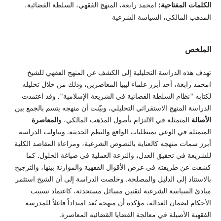
الكلمات المفتاحية:
امحمد رابعة، المنهج الفقهي، السلطة القضائية،
المذهب المالكي، السياسة الشرعية
الملخص
تهدف هذه الدراسة التحليلية إلى الكشف عن المنهج الفقهي للشيخ
امحمد رابعة، أحد أبرز علماء ليبيا المعاصرين، وذلك من خلال تحليله
لكتابه "نظام السلطة القضائية في الشريعة الإسلامية". وقد اعتمدت
الدراسة المنهج الاستقرائي التحليلي، وبيّنت أن منهجه يتسم بالجمع بين
الأصالة
المتمثلة في الالتزام بأصول المذهب المالكي، و
المعاصرة
المتمثلة في الوعي بمتطلبات الواقع والنظم الحديثة. وتناولت الدراسة
أبرز سمات منهجه كالعناية بالنصوص الشرعية، ومراعاة المقاصد الكلية
للشريعة في تحقيق العدل، والنزعة العملية في صياغة الحلول. كما
كشفت عن طريقته في عرض الأقوال الفقهية والموازنة بينها، والترجيح
بالاستناد إلى الدليل والمصلحة. وخلصت الدراسة إلى أن الشيخ استثمر
مبادئ السياسة الشرعية لتقنين مسائل مستحدثة، كاعتماد تسبيب
الأحكام لضمان العدالة، مؤكدة أن منهجه يُعد امتداداً فاعلاً للمدرسة
الفقهية الأصيلة في معالجة القضايا القضائية المعاصرة.