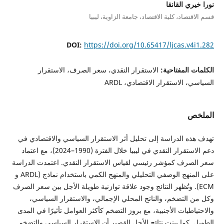
نورا خيري القانقا
قسم الاقتصاد، كلية الاقتصاد، جامعة الزاوية، ليبيا
DOI:
https://doi.org/10.65417/ljcas.v4i1.282
الكلمات المفتاحية:
الاستقرار النقدي، سعر الصرف، الاستقرار
السياسي، الاستقرار الاقتصادي، ARDL
الملخص
تهدف هذه الدراسة إلى تحليل أثر الاستقرار السياسي والاقتصادي في
دعم الاستقرار النقدي في ليبيا خلال الفترة (1990–2024)، مع اعتماد
سعر الصرف كمؤشر رئيسي لقياس الاستقرار النقدي. اعتمدت الدراسة
على المنهج الوصفي التحليلي والمنهج الكمي باستخدام نماذج (ARDL و
ECM). وتُظهر النتائج وجود علاقة توازنية طويلة الأجل بين سعر الصرف
وكل من التضخم، والناتج المحلي الإجمالي، والاستقرار السياسي،
والاحتياطيات الأجنبية، مع بروز التضخم كأكثر العوامل تأثيرًا في المدى
الطويل. كما بينت نتائج الأجل القصير أن الاستقرار السياسي والتضخم